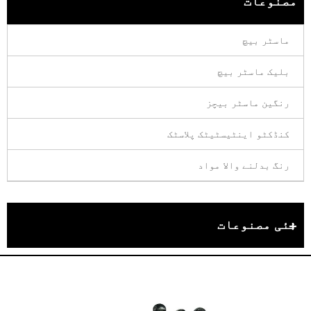
مصنوعات
ماسٹر بیچ
بلیک ماسٹر بیچ
رنگین ماسٹر بیچز
کنڈکٹو اینٹیسٹیٹک پلاسٹک
رنگ بدلنے والا مواد
نئی مصنوعات