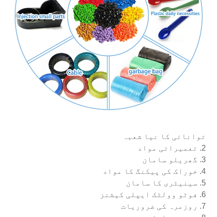
توانائی کا نیا شعبہ
2. تعمیراتی مواد
3. گھریلو سامان
4. خوراک کی پیکنگ کا مواد
5. سینیٹری کا سامان
6. فوٹو وولٹک ایپلی کیشنز
7. روزمرہ کی ضروریات