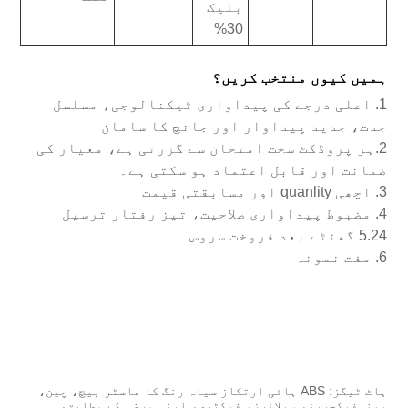
بلیک
30%
ہمیں کیوں منتخب کریں؟
1. اعلی درجے کی پیداواری ٹیکنالوجی، مسلسل
جدت، جدید پیداوار اور جانچ کا سامان
2.ہر پروڈکٹ سخت امتحان سے گزرتی ہے، معیار کی
ضمانت اور قابل اعتماد ہو سکتی ہے۔
3. اچھی quanlity اور مسابقتی قیمت
4. مضبوط پیداواری صلاحیت، تیز رفتار ترسیل
5.24 گھنٹے بعد فروخت سروس
6. مفت نمونہ
ہاٹ ٹیگز: ABS ہائی ارتکاز سیاہ رنگ کا ماسٹر بیچ، چین،
مینوفیکچررز، سپلائرز، فیکٹری، اپنی مرضی کے مطابق،