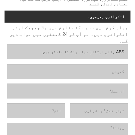
معیار، تھوک، قیمت
انکوائری بھیجیں۔
براہ کرم نیچے دیے گئے فارم میں بلا جھجھک اپنی
انکوائری دیں۔ ہم آپ کو 24 گھنٹوں میں جواب دیں
گے۔