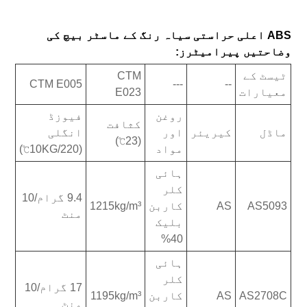
ABS اعلی حراستی سیاہ رنگ کے ماسٹر بیچ کی
وضاحتیں پیرامیٹرز:
ٹیسٹ کے
CTM
CTM E005
---
--
معیارات
E023
روغن
فیوزڈ
کثافت
ماڈل
کیریئر
اور
انگلی
(23℃)
مواد
(10KG/220℃)
ہائی
کلر
9.4 گرام/10
AS5093
AS
کاربن
1215kg/m³
منٹ
بلیک
40%
ہائی
کلر
17 گرام/10
AS2708C
AS
کاربن
1195kg/m³
منٹ