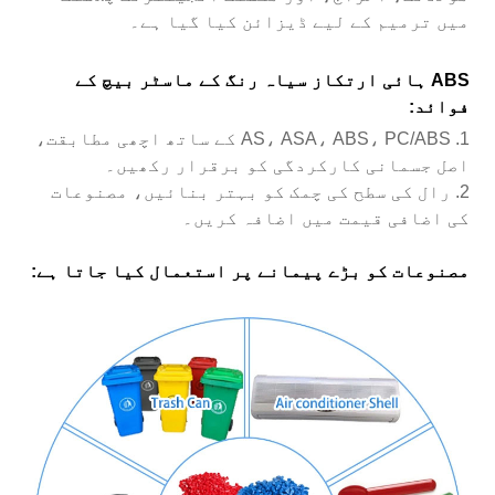
میں ترمیم کے لیے ڈیزائن کیا گیا ہے۔
ABS ہائی ارتکاز سیاہ رنگ کے ماسٹر بیچ کے
فوائد:
1. AS، ASA، ABS، PC/ABS کے ساتھ اچھی مطابقت،
اصل جسمانی کارکردگی کو برقرار رکھیں۔
2. رال کی سطح کی چمک کو بہتر بنائیں، مصنوعات
کی اضافی قیمت میں اضافہ کریں۔
مصنوعات کو بڑے پیمانے پر استعمال کیا جاتا ہے: