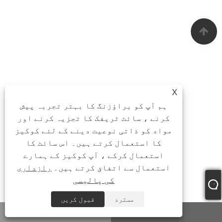
X
ہم آپ کو براؤزنگ کا بہتر تجربہ پیش
کرنے ، سائٹ ٹریفک کا تجزیہ کرنے اور
مواد کو ذاتی نوعیت دینے کے لئے کوکیز
کا استعمال کرتے ہیں۔ اس سائٹ کا
استعمال کرکے ، آپ کوکیز کے ہمارے
استعمال سے اتفاق کرتے ہیں۔
رازداری
کی پالیسی
مسترد
قبول کریں
ای میل
واٹس ایپ