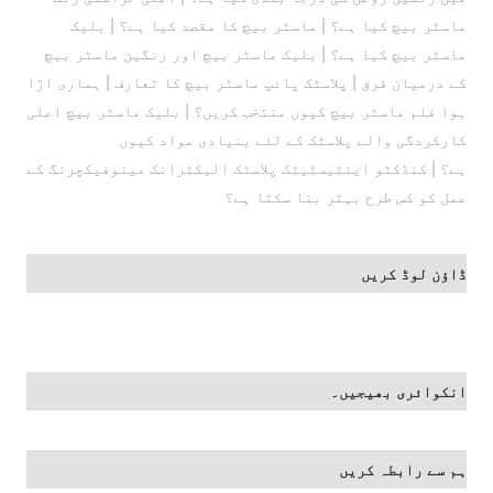
|
|
ماسٹر بیچ کیا ہے؟
ماسٹر بیچ کا مقصد کیا ہے؟
بلیک
|
ماسٹر بیچ کیا ہے؟
بلیک ماسٹر بیچ اور رنگین ماسٹر بیچ
|
|
کے درمیان فرق
پلاسٹک پائپ ماسٹر بیچ کا تعارف
ہماری اڑا
|
ہوا فلم ماسٹر بیچ کیوں منتخب کریں؟
بلیک ماسٹر بیچ اعلی
کارکردگی والے پلاسٹک کے لئے بنیادی مواد کیوں
|
ہے؟
کنڈکٹو اینٹیسٹیٹک پلاسٹک الیکٹرانک مینوفیکچرنگ کے
عمل کو کس طرح بہتر بنا سکتا ہے؟
ڈاؤن لوڈ کریں
انکوائری بھیجیں۔
ہم سے رابطہ کریں