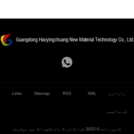
رازداری
XML
RSS
Sitemap
Links
کی پالیسی
کاپی رائٹ © 2023 گوانگ ڈونگ ہاؤنگچوانگ نیو میٹریل